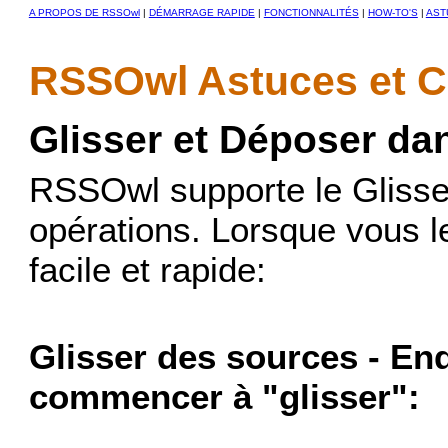
A PROPOS DE RSSOwl
|
DÉMARRAGE RAPIDE
|
FONCTIONNALITÉS
|
HOW-TO'S
|
AST
RSSOwl Astuces et C
Glisser et Déposer d
RSSOwl supporte le Glisse
opérations. Lorsque vous l
facile et rapide:
Glisser des sources - En
commencer à "glisser":