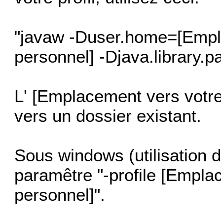
"javaw -Duser.home=[Empla
personnel] -Djava.library.pa
L' [Emplacement vers votre 
vers un dossier existant.
Sous windows (utilisation de
paramêtre "-profile [Empla
personnel]".